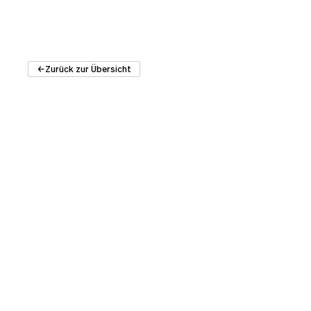
Zurück zur Übersicht
HUB Architektur
Architektur
Schweizer A
Kontakt
Recherche
Architekturbibliot
Bauten
Büros
Institut für Archit