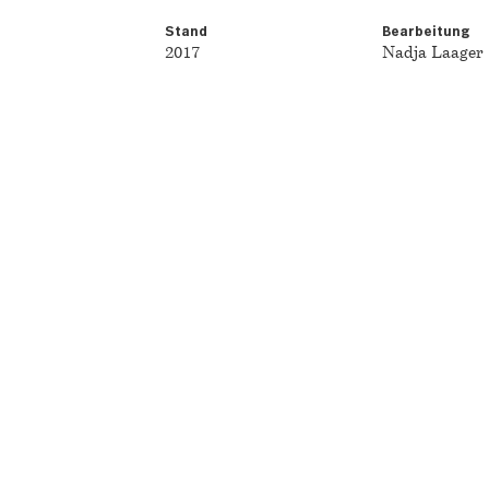
Stand
Bearbeitung
2017
Nadja Laager
agenda.ch
Architekturstellen.ch
rchitektur 1920 – heute
Impressum
Datenschutzerklärung
hek
Urheberrecht
ektur
Medienspiegel