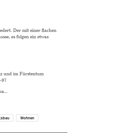
iedert. Der mit einer flachen
sse, es folgen ein etwas
eiz und im Fürstentum
–97
pa
...
gsbau
Wohnen