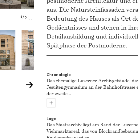
postmoderne Architektur und ei
aus. Die Natursteinfassaden ver
Bedeutung des Hauses als Ort de
1/5
Gedächtnisses und stehen in ihre
Detailausbildung und individuel
Spätphase der Postmoderne.
Chronologie
Das ehemalige Luzerner Archivgebäude, das
Jesuitengymnasium an der Bahnhofstrasse er
der zweite
...
Lage
Das Staatsarchiv liegt am Rand der Luzerne
Viehmarktareal, das von Blockrandbebauung
Baukomplex wird vo
...