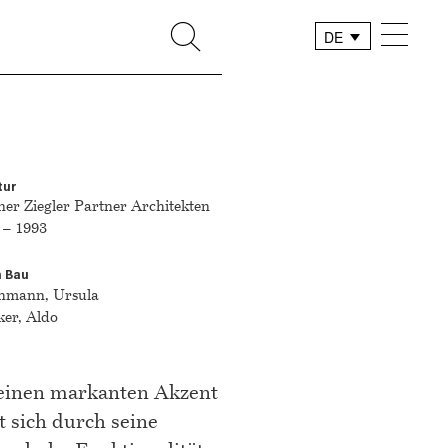
DE
FR
IT
tur
ner Ziegler Partner Architekten
 – 1993
m Bau
hmann, Ursula
er, Aldo
 einen markanten Akzent
 sich durch seine