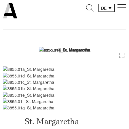
DE
FR
IT
St. Margaretha