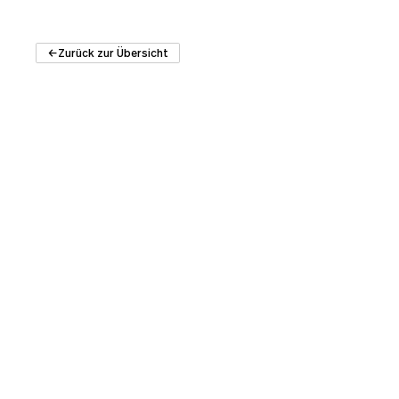
Zurück zur Übersicht
HUB Architektur
Architektur
Schweizer A
Kontakt
Recherche
Architekturbibliot
Bauten
Büros
Institut für Archit
Technikumstrasse 
Architekt:innen
CH-6048 Horw