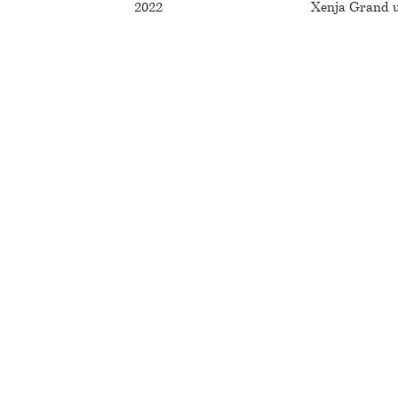
2022
Xenja Grand u
agenda.ch
Architekturstellen.ch
rchitektur 1920 – heute
Impressum
Datenschutzerklärung
hek
Urheberrecht
ektur
Medienspiegel
21