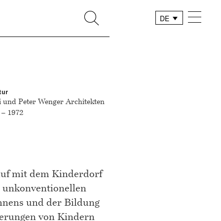
DE
FR
IT
tur
i und Peter Wenger Architekten
 – 1972
uf mit dem Kinderdorf
n unkonventionellen
hnens und der Bildung
rderungen von Kindern