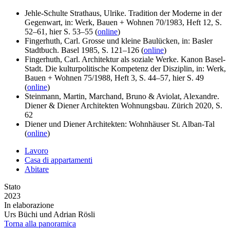
Jehle-Schulte Strathaus, Ulrike. Tradition der Moderne in der
Gegenwart, in: Werk, Bauen + Wohnen 70/1983, Heft 12, S.
52–61, hier S. 53–55 (
online
)
Fingerhuth, Carl. Grosse und kleine Baulücken, in: Basler
Stadtbuch. Basel 1985, S. 121–126 (
online
)
Fingerhuth, Carl. Architektur als soziale Werke. Kanon Basel-
Stadt. Die kulturpolitische Kompetenz der Disziplin, in: Werk,
Bauen + Wohnen 75/1988, Heft 3, S. 44–57, hier S. 49
(
online
)
Steinmann, Martin, Marchand, Bruno & Aviolat, Alexandre.
Diener & Diener Architekten Wohnungsbau. Zürich 2020, S.
62
Diener und Diener Architekten: Wohnhäuser St. Alban-Tal
(
online
)
Lavoro
Casa di appartamenti
Abitare
Stato
2023
In elaborazione
Urs Büchi und Adrian Rösli
Torna alla panoramica