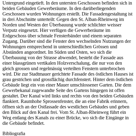
Untergrund eingetieft. In den untersten Geschossen befinden sich in
beiden Gebäuden Gewerberäume. In den darüberliegenden
Geschossen wurden Wohnungen erstellt. Die Fassadengestaltung ist
in drei Abschnitte unterteilt: Gegen den St. Alban-Rheinweg im
Norden und Westen der Überbauung wurde schlichter weisser
Verputz eingesetzt. Hier verfügen die Gewerberäume im
Erdgeschoss über schmale Fensterbänder und einem separaten
Zugang. Darüber sind die Fenster den wechselnden Nutzungen der
Wohnungen entsprechend in unterschiedlichen Grössen und
Abständen angeordnet. Im Süden und Osten, wo sich die
Überbauung von der Strasse abwendet, besteht die Fassade aus
einer blassgrünen vertikalen Holzverschalung, die nur von den
gleich grossen und regelmässig verteilten Fenstern unterbrochen
wird. Die zur Stadtmauer gerichtete Fassade des östlichen Hauses ist
grau gestrichen und grossflächig durchfenstert. Hinter dem östlichen
Gebäude liegt ein von einer Mauer umschlossener Garten. Die dem
Gewerbekanal zugewandte Seite des Gartens hingegen ist offen
gestaltet. Der Kanal wird links und rechts von den beiden Gebäuden
flankiert. Raumhohe Sprossenfenster, die an eine Fabrik erinnern,
öffnen sich an der Ostfassade des westlichen Gebäudes und geben
den Blick auf den Kanal frei. Vom St. Alban-Rheinweg führt ein
Weg entlang des Kanals zu einer Brücke, wo sich die Eingänge in
die Gebäude befindet.
Bibliografia