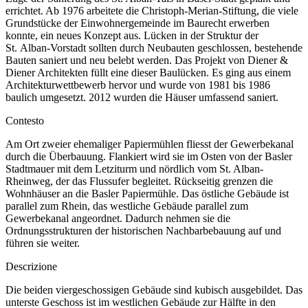
errichtet. Ab 1976 arbeitete die Christoph-Merian-Stiftung, die viele
Grundstücke der Einwohnergemeinde im Baurecht erwerben
konnte, ein neues Konzept aus. Lücken in der Struktur der
St. Alban-Vorstadt sollten durch Neubauten geschlossen, bestehende
Bauten saniert und neu belebt werden. Das Projekt von Diener &
Diener Architekten füllt eine dieser Baulücken. Es ging aus einem
Architekturwettbewerb hervor und wurde von 1981 bis 1986
baulich umgesetzt. 2012 wurden die Häuser umfassend saniert.
Contesto
Am Ort zweier ehemaliger Papiermühlen fliesst der Gewerbekanal
durch die Überbauung. Flankiert wird sie im Osten von der Basler
Stadtmauer mit dem Letziturm und nördlich vom St. Alban-
Rheinweg, der das Flussufer begleitet. Rückseitig grenzen die
Wohnhäuser an die Basler Papiermühle. Das östliche Gebäude ist
parallel zum Rhein, das westliche Gebäude parallel zum
Gewerbekanal angeordnet. Dadurch nehmen sie die
Ordnungsstrukturen der historischen Nachbarbebauung auf und
führen sie weiter.
Descrizione
Die beiden viergeschossigen Gebäude sind kubisch ausgebildet. Das
unterste Geschoss ist im westlichen Gebäude zur Hälfte in den