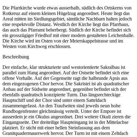
Die Pfarrkirche wurde etwas ausserhalb, südlich des Ortskerns von
Rotkreuz auf einem kleinen Hügelzug angeordnet. Heute liegt das
Areal mitten im Siedlungsgebiet, sämtliche Nachbarn halten jedoch
eine respektvolle Distanz. Westlich der Kirche liegt das Pfarrhaus,
das auch das Pfarramt beherbergt. Südlich der Kirche befindet sich
ein grosszügiger Friedhof mit einer modern gestalteten Leichenhalle.
Die Kirche wird im Osten von der Meierskappelstrasse und im
Westen vom Kirchweg erschlossen.
Beschreibung
Der einfache, klar strukturierte und westorientierte Sakralbau ist
parallel zum Hang angeordnet. Auf der Ostseite befindet sich eine
offene Vorhalle. Auf der Gegenseite ragt die halbrunde Apsis aus
dem eingezogenen Chor hervor. Die Sakristei ist als quadratischer
Anbau auf der Südseite angeordnet, gegenüber befindet sich der
ebenfalls quadratisch konzipierte Turm. Das längsrechteckige
Hauptschiff und der Chor sind unter einem Satteldach
zusammengefasst. An den Traufseiten sind jeweils neun hohe
Rundbogenfenster gleichmässig verteilt. Unter der Empore ist
ausserdem je ein Okulus angeordnet. Drei weitere Okuli zieren die
Eingangsseite. Der dreiteilige Haupteingang ist in der Mittelachse
platziert. Er sticht mit einer hellen Steinfassung aus dem
Granitquadermauerwerk hervor. Der Turm ist mit einem Zeltdach