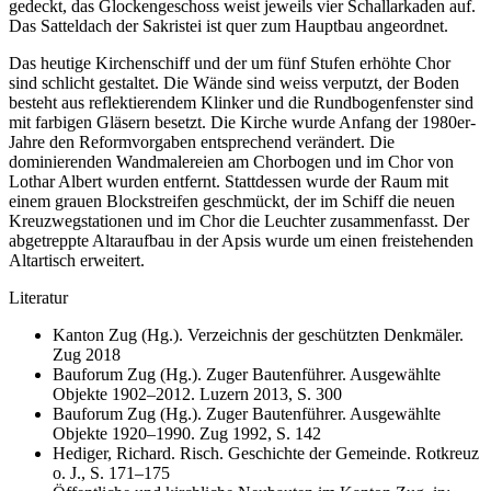
gedeckt, das Glockengeschoss weist jeweils vier Schallarkaden auf.
Das Satteldach der Sakristei ist quer zum Hauptbau angeordnet.
Das heutige Kirchenschiff und der um fünf Stufen erhöhte Chor
sind schlicht gestaltet. Die Wände sind weiss verputzt, der Boden
besteht aus reflektierendem Klinker und die Rundbogenfenster sind
mit farbigen Gläsern besetzt. Die Kirche wurde Anfang der 1980er-
Jahre den Reformvorgaben entsprechend verändert. Die
dominierenden Wandmalereien am Chorbogen und im Chor von
Lothar Albert wurden entfernt. Stattdessen wurde der Raum mit
einem grauen Blockstreifen geschmückt, der im Schiff die neuen
Kreuzwegstationen und im Chor die Leuchter zusammenfasst. Der
abgetreppte Altaraufbau in der Apsis wurde um einen freistehenden
Altartisch erweitert.
Literatur
Kanton Zug (Hg.). Verzeichnis der geschützten Denkmäler.
Zug 2018
Bauforum Zug (Hg.). Zuger Bautenführer. Ausgewählte
Objekte 1902–2012. Luzern 2013, S. 300
Bauforum Zug (Hg.). Zuger Bautenführer. Ausgewählte
Objekte 1920–1990. Zug 1992, S. 142
Hediger, Richard. Risch. Geschichte der Gemeinde. Rotkreuz
o. J., S. 171–175