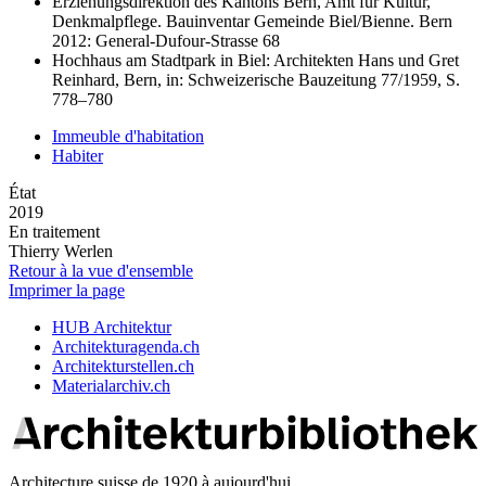
Erziehungsdirektion des Kantons Bern, Amt für Kultur,
Denkmalpflege. Bauinventar Gemeinde Biel/Bienne. Bern
2012: General-Dufour-Strasse 68
Hochhaus am Stadtpark in Biel: Architekten Hans und Gret
Reinhard, Bern, in: Schweizerische Bauzeitung 77/1959, S.
778–780
Immeuble d'habitation
Habiter
État
2019
En traitement
Thierry Werlen
Retour à la vue d'ensemble
Imprimer la page
HUB Architektur
Architekturagenda.ch
Architekturstellen.ch
Materialarchiv.ch
Architecture suisse de 1920 à aujourd'hui