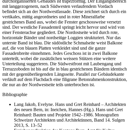
durchorganisierten Gebäudes ist trapezförmig. Der Eingangsbereich
mit langgezogenem, nach Südwesten verlaufendem Vordach
befindet sich an der Nordwestfassade. Diese zeichnet sich durch ein
vertikales, mittig angeordnetes und in roter Mineralfarbe
gestrichenes Band aus, wobei die Fenster geschossweise versetzt
sind. Der westliche Fassadenteil springt leicht hervor und wird von
einer Fensterachse gegliedert. Die Nordostseite wird durch rote,
horizontale Bänder und nordseitige Loggien strukturiert. Nur das
unterste Band ist blau. Die südöstliche Schmalseite weist Balkone
auf, die von blauen Platten verkleidet sind und die ganze
Fassadenbreite einnehmen. Jedes Geschoss ist in zwei Balkone
unterteilt, wobei die zusätzlichen weissen Stützen eine weitere
Unterteilung suggerieren. Die Südwestfront mit Laubengang und
Terrazzoboden ist bis auf die in blau gestrichenen Bändern identisch
mit der gegenüberliegenden Längsseite. Parallel zur Gebäudekante
verläuft auf dem Flachdach eine filigrane Betonrahmenkonstruktion,
die nur an der Nordwestseite teils unterbrochen ist.
Bibliographie
Lang Jakob, Evelyne. Hans und Gret Reinhard – Architekten
des neuen Bern, in: Ineichen, Hannes (Hg.). Hans und Gret
Reinhard: Bauten und Projekte 1942–1986. Monografien
Schweizer Architekten und Architektinnen, Band 14. Sulgen
2013, S. 13–52