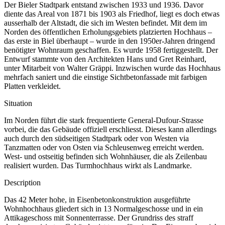
Der Bieler Stadtpark entstand zwischen 1933 und 1936. Davor
diente das Areal von 1871 bis 1903 als Friedhof, liegt es doch etwas
ausserhalb der Altstadt, die sich im Westen befindet. Mit dem im
Norden des öffentlichen Erholungsgebiets platzierten Hochhaus –
das erste in Biel überhaupt – wurde in den 1950er-Jahren dringend
benötigter Wohnraum geschaffen. Es wurde 1958 fertiggestellt. Der
Entwurf stammte von den Architekten Hans und Gret Reinhard,
unter Mitarbeit von Walter Gräppi. Inzwischen wurde das Hochhaus
mehrfach saniert und die einstige Sichtbetonfassade mit farbigen
Platten verkleidet.
Situation
Im Norden führt die stark frequentierte General-Dufour-Strasse
vorbei, die das Gebäude offiziell erschliesst. Dieses kann allerdings
auch durch den südseitigen Stadtpark oder von Westen via
Tanzmatten oder von Osten via Schleusenweg erreicht werden.
West- und ostseitig befinden sich Wohnhäuser, die als Zeilenbau
realisiert wurden. Das Turmhochhaus wirkt als Landmarke.
Description
Das 42 Meter hohe, in Eisenbetonkonstruktion ausgeführte
Wohnhochhaus gliedert sich in 13 Normalgeschosse und in ein
Attikageschoss mit Sonnenterrasse. Der Grundriss des straff