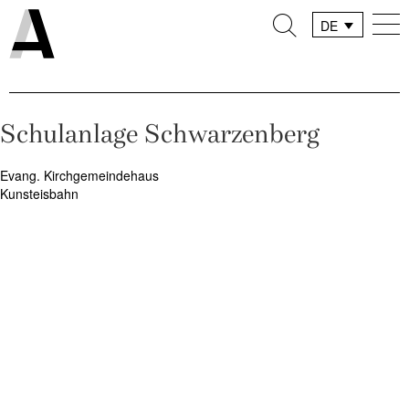
DE
FR
IT
Schulanlage Schwarzenberg
Beitragsnavigation
Evang. Kirchgemeindehaus
Kunsteisbahn