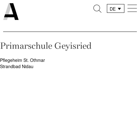
DE
FR
IT
Primarschule Geyisried
Beitragsnavigation
Pflegeheim St. Othmar
Strandbad Nidau