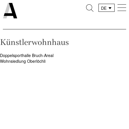
DE
FR
IT
Künstlerwohnhaus
Beitragsnavigation
Doppelsporthalle Bruch-Areal
Wohnsiedlung Oberlöchli