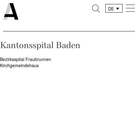
DE
FR
IT
Kantonsspital Baden
Beitragsnavigation
Bezirksspital Fraubrunnen
Kirchgemeindehaus