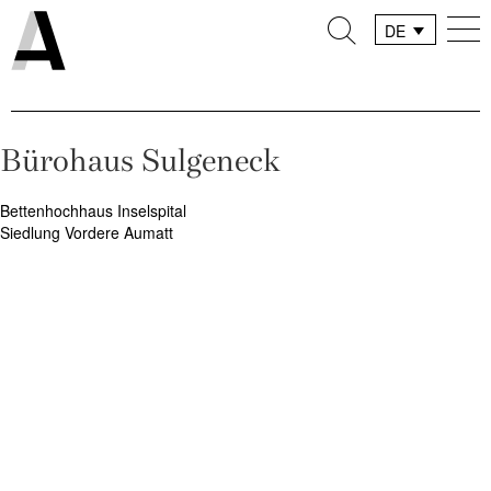
DE
FR
IT
Bürohaus Sulgeneck
Beitragsnavigation
Bettenhochhaus Inselspital
Siedlung Vordere Aumatt