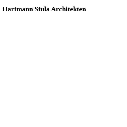
Hartmann Stula Architekten
Basel
1997 – 2002
Verantwortliche bei Hartmann Stula Architekten
Hartmann, Werner °
1997 – 2002
Stula, Darko
1997 – 2002
Schweizer Architektur 1920 – heute
Recherche
Bauten
Büros
Architekt:innen