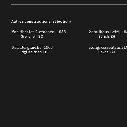
Autres constructions (sélection)
Parktheater Grenchen, 1955
Schulhaus Letzi, 19
Grenchen, SO
Zürich, ZH
Ref. Bergkirche, 1963
Kongresszentrum D
Rigi-Kaltbad, LU
Davos, GR
Architecture
Kontakt
Recherche
Architekturbibliot
Bâtiments