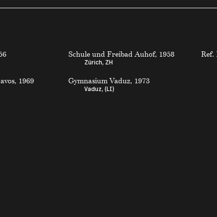
56
Schule und Freibad Auhof, 1958
Ref.
Zürich, ZH
avos, 1969
Gymnasium Vaduz, 1973
Vaduz, (LI)
 suisse de 1920 à aujourd'hui
Impressum
Déclaration de confidentialité
hek
Droits d’auteur