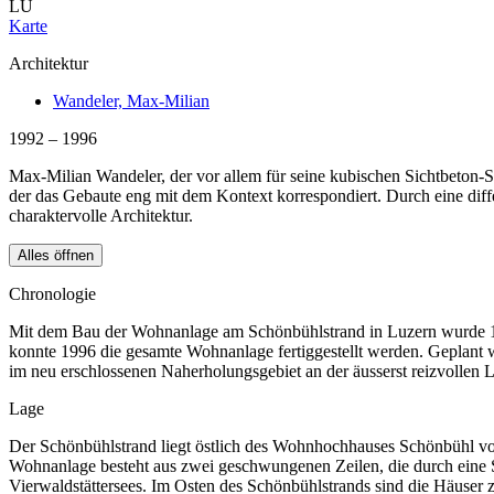
LU
Karte
Architektur
Wandeler, Max-Milian
1992 – 1996
Max-Milian Wandeler, der vor allem für seine kubischen Sichtbeton-
der das Gebaute eng mit dem Kontext korrespondiert. Durch eine diff
charaktervolle Architektur.
Alles öffnen
Chronologie
Mit dem Bau der Wohnanlage am Schönbühlstrand in Luzern wurde 199
konnte 1996 die gesamte Wohnanlage fertiggestellt werden. Geplan
im neu erschlossenen Naherholungsgebiet an der äusserst reizvollen 
Lage
Der Schönbühlstrand liegt östlich des Wohnhochhauses Schönbühl vo
Wohnanlage besteht aus zwei geschwungenen Zeilen, die durch eine Str
Vierwaldstättersees. Im Osten des Schönbühlstrands sind die Häuser