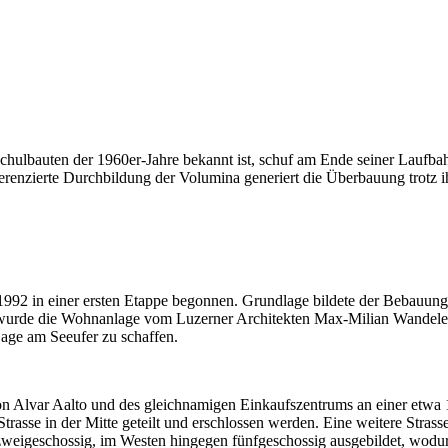
Schulbauten der 1960er-Jahre bekannt ist, schuf am Ende seiner Laufb
erenzierte Durchbildung der Volumina generiert die Überbauung trotz 
2 in einer ersten Etappe begonnen. Grundlage bildete der Bebauungs
t wurde die Wohnanlage vom Luzerner Architekten Max-Milian Wandele
Lage am Seeufer zu schaffen.
n Alvar Aalto und des gleichnamigen Einkaufszentrums an einer etwa 
asse in der Mitte geteilt und erschlossen werden. Eine weitere Strasse
 zweigeschossig, im Westen hingegen fünfgeschossig ausgebildet, wodur