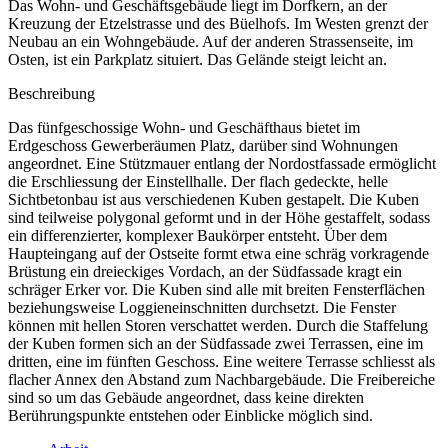
Das Wohn- und Geschäftsgebäude liegt im Dorfkern, an der
Kreuzung der Etzelstrasse und des Büelhofs. Im Westen grenzt der
Neubau an ein Wohngebäude. Auf der anderen Strassenseite, im
Osten, ist ein Parkplatz situiert. Das Gelände steigt leicht an.
Beschreibung
Das fünfgeschossige Wohn- und Geschäfthaus bietet im
Erdgeschoss Gewerberäumen Platz, darüber sind Wohnungen
angeordnet. Eine Stützmauer entlang der Nordostfassade ermöglicht
die Erschliessung der Einstellhalle. Der flach gedeckte, helle
Sichtbetonbau ist aus verschiedenen Kuben gestapelt. Die Kuben
sind teilweise polygonal geformt und in der Höhe gestaffelt, sodass
ein differenzierter, komplexer Baukörper entsteht. Über dem
Haupteingang auf der Ostseite formt etwa eine schräg vorkragende
Brüstung ein dreieckiges Vordach, an der Südfassade kragt ein
schräger Erker vor. Die Kuben sind alle mit breiten Fensterflächen
beziehungsweise Loggieneinschnitten durchsetzt. Die Fenster
können mit hellen Storen verschattet werden. Durch die Staffelung
der Kuben formen sich an der Südfassade zwei Terrassen, eine im
dritten, eine im fünften Geschoss. Eine weitere Terrasse schliesst als
flacher Annex den Abstand zum Nachbargebäude. Die Freibereiche
sind so um das Gebäude angeordnet, dass keine direkten
Berührungspunkte entstehen oder Einblicke möglich sind.