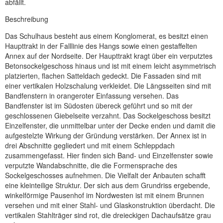
abfällt.
Beschreibung
Das Schulhaus besteht aus einem Konglomerat, es besitzt einen
Haupttrakt in der Falllinie des Hangs sowie einen gestaffelten
Annex auf der Nordseite. Der Haupttrakt kragt über ein verputztes
Betonsockelgeschoss hinaus und ist mit einem leicht asymmetrisch
platzierten, flachen Satteldach gedeckt. Die Fassaden sind mit
einer vertikalen Holzschalung verkleidet. Die Längsseiten sind mit
Bandfenstern in orangeroter Einfassung versehen. Das
Bandfenster ist im Südosten übereck geführt und so mit der
geschlossenen Giebelseite verzahnt. Das Sockelgeschoss besitzt
Einzelfenster, die unmittelbar unter der Decke enden und damit die
aufgestelzte Wirkung der Gründung verstärken. Der Annex ist in
drei Abschnitte gegliedert und mit einem Schleppdach
zusammengefasst. Hier finden sich Band- und Einzelfenster sowie
verputzte Wandabschnitte, die die Formensprache des
Sockelgeschosses aufnehmen. Die Vielfalt der Anbauten schafft
eine kleinteilige Struktur. Der sich aus dem Grundriss ergebende,
winkelförmige Pausenhof im Nordwesten ist mit einem Brunnen
versehen und mit einer Stahl- und Glaskonstruktion überdacht. Die
vertikalen Stahlträger sind rot, die dreieckigen Dachaufsätze grau