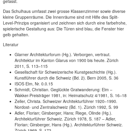
gefasst.
Das Schulhaus umfasst zwei grosse Klassenzimmer sowie diverse
kleine Gruppenräume. Die Innenräume sind mit Hilfe des Split-
Level-Prinzips organisiert und zeichnen sich durch eine farbefrohe,
spielerische Gestaltung aus: Die Türen sind blau, die Fenster hier
gelb gehalten.
Literatur
Glarner Architekturforum (Hg.). Verborgen, vertraut.
Architektur im Kanton Glarus von 1900 bis heute. Zürich
2011, S. 113–115
Gesellschaft für Schweizerische Kunstgeschichte (Hg.).
Kunstführer durch die Schweiz (Bd. 2). Bern 2005, S. 36
ISOS Elm, Nr. 0.0.15
Schmidt, Christian. Geglückte Gratwanderung: Elm –
Wakker-Preisträger 1981, in: Heimatschutz 4/1981, S. 16–18
Zeller, Christa. Schweizer Architekturführer 1920–1990.
Nordost- und Zentralschweiz (Bd. 1). Zürich 1992, S. 99
Adler, Florian; Girsberger, Hans; Riege, Olinde (Hg.).
Architekturführer Schweiz. Zürich 1978, S. 187 – Adler,
Florian; Girsberger, Hans (Hg.). Architekturführer Schweiz.
Zürich 1969, S. 172