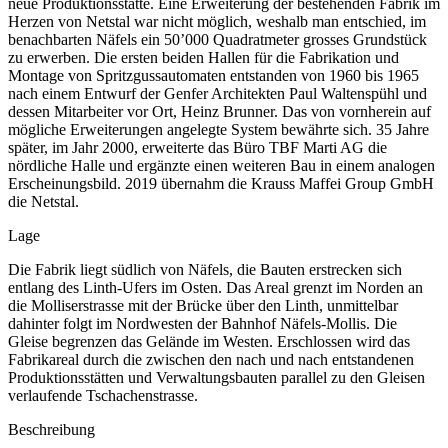
neue Produktionsstätte. Eine Erweiterung der bestehenden Fabrik im
Herzen von Netstal war nicht möglich, weshalb man entschied, im
benachbarten Näfels ein 50’000 Quadratmeter grosses Grundstück
zu erwerben. Die ersten beiden Hallen für die Fabrikation und
Montage von Spritzgussautomaten entstanden von 1960 bis 1965
nach einem Entwurf der Genfer Architekten Paul Waltenspühl und
dessen Mitarbeiter vor Ort, Heinz Brunner. Das von vornherein auf
mögliche Erweiterungen angelegte System bewährte sich. 35 Jahre
später, im Jahr 2000, erweiterte das Büro TBF Marti AG die
nördliche Halle und ergänzte einen weiteren Bau in einem analogen
Erscheinungsbild. 2019 übernahm die Krauss Maffei Group GmbH
die Netstal.
Lage
Die Fabrik liegt südlich von Näfels, die Bauten erstrecken sich
entlang des Linth-Ufers im Osten. Das Areal grenzt im Norden an
die Molliserstrasse mit der Brücke über den Linth, unmittelbar
dahinter folgt im Nordwesten der Bahnhof Näfels-Mollis. Die
Gleise begrenzen das Gelände im Westen. Erschlossen wird das
Fabrikareal durch die zwischen den nach und nach entstandenen
Produktionsstätten und Verwaltungsbauten parallel zu den Gleisen
verlaufende Tschachenstrasse.
Beschreibung