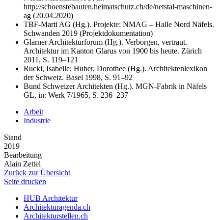
http://schoenstebauten.heimatschutz.ch/de/netstal-maschinen-
ag (20.04.2020)
TBF-Marti AG (Hg.). Projekte: NMAG – Halle Nord Näfels.
Schwanden 2019 (Projektdokumentation)
Glarner Architekturforum (Hg.). Verborgen, vertraut.
Architektur im Kanton Glarus von 1900 bis heute. Zürich
2011, S. 119–121
Rucki, Isabelle; Huber, Dorothee (Hg.). Architektenlexikon
der Schweiz. Basel 1998, S. 91–92
Bund Schweizer Architekten (Hg.). MGN-Fabrik in Näfels
GL, in: Werk 7/1965, S. 236–237
Arbeit
Industrie
Stand
2019
Bearbeitung
Alain Zettel
Zurück zur Übersicht
Seite drucken
HUB Architektur
Architekturagenda.ch
Architekturstellen.ch