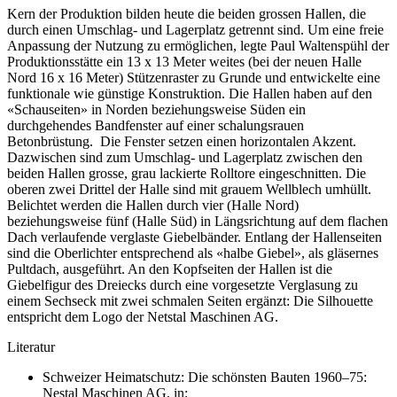
Kern der Produktion bilden heute die beiden grossen Hallen, die
durch einen Umschlag- und Lagerplatz getrennt sind. Um eine freie
Anpassung der Nutzung zu ermöglichen, legte Paul Waltenspühl der
Produktionsstätte ein 13 x 13 Meter weites (bei der neuen Halle
Nord 16 x 16 Meter) Stützenraster zu Grunde und entwickelte eine
funktionale wie günstige Konstruktion. Die Hallen haben auf den
«Schauseiten» in Norden beziehungsweise Süden ein
durchgehendes Bandfenster auf einer schalungsrauen
Betonbrüstung. Die Fenster setzen einen horizontalen Akzent.
Dazwischen sind zum Umschlag- und Lagerplatz zwischen den
beiden Hallen grosse, grau lackierte Rolltore eingeschnitten. Die
oberen zwei Drittel der Halle sind mit grauem Wellblech umhüllt.
Belichtet werden die Hallen durch vier (Halle Nord)
beziehungsweise fünf (Halle Süd) in Längsrichtung auf dem flachen
Dach verlaufende verglaste Giebelbänder. Entlang der Hallenseiten
sind die Oberlichter entsprechend als «halbe Giebel», als gläsernes
Pultdach, ausgeführt. An den Kopfseiten der Hallen ist die
Giebelfigur des Dreiecks durch eine vorgesetzte Verglasung zu
einem Sechseck mit zwei schmalen Seiten ergänzt: Die Silhouette
entspricht dem Logo der Netstal Maschinen AG.
Literatur
Schweizer Heimatschutz: Die schönsten Bauten 1960–75:
Nestal Maschinen AG, in: