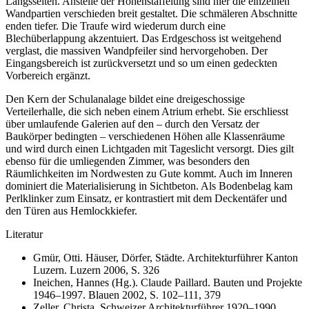
Längsseiten. Anstelle der Höhenstaffelung sind hier die einzelnen
Wandpartien verschieden breit gestaltet. Die schmäleren Abschnitte
enden tiefer. Die Traufe wird wiederum durch eine
Blechüberlappung akzentuiert. Das Erdgeschoss ist weitgehend
verglast, die massiven Wandpfeiler sind hervorgehoben. Der
Eingangsbereich ist zurückversetzt und so um einen gedeckten
Vorbereich ergänzt.
Den Kern der Schulanalage bildet eine dreigeschossige
Verteilerhalle, die sich neben einem Atrium erhebt. Sie erschliesst
über umlaufende Galerien auf den – durch den Versatz der
Baukörper bedingten – verschiedenen Höhen alle Klassenräume
und wird durch einen Lichtgaden mit Tageslicht versorgt. Dies gilt
ebenso für die umliegenden Zimmer, was besonders den
Räumlichkeiten im Nordwesten zu Gute kommt. Auch im Inneren
dominiert die Materialisierung in Sichtbeton. Als Bodenbelag kam
Perlklinker zum Einsatz, er kontrastiert mit dem Deckentäfer und
den Türen aus Hemlockkiefer.
Literatur
Gmür, Otti. Häuser, Dörfer, Städte. Architekturführer Kanton
Luzern. Luzern 2006, S. 326
Ineichen, Hannes (Hg.). Claude Paillard. Bauten und Projekte
1946–1997. Blauen 2002, S. 102–111, 379
Zeller, Christa. Schweizer Architekturführer 1920–1990.