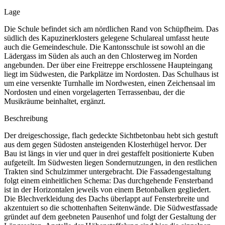
Lage
Die Schule befindet sich am nördlichen Rand von Schüpfheim. Das
südlich des Kapuzinerklosters gelegene Schulareal umfasst heute
auch die Gemeindeschule. Die Kantonsschule ist sowohl an die
Lädergass im Süden als auch an den Chlosterweg im Norden
angebunden. Der über eine Freitreppe erschlossene Haupteingang
liegt im Südwesten, die Parkplätze im Nordosten. Das Schulhaus ist
um eine versenkte Turnhalle im Nordwesten, einen Zeichensaal im
Nordosten und einen vorgelagerten Terrassenbau, der die
Musikräume beinhaltet, ergänzt.
Beschreibung
Der dreigeschossige, flach gedeckte Sichtbetonbau hebt sich gestuft
aus dem gegen Südosten ansteigenden Klosterhügel hervor. Der
Bau ist längs in vier und quer in drei gestaffelt positionierte Kuben
aufgeteilt. Im Südwesten liegen Sondernutzungen, in den restlichen
Trakten sind Schulzimmer untergebracht. Die Fassadengestaltung
folgt einem einheitlichen Schema: Das durchgehende Fensterband
ist in der Horizontalen jeweils von einem Betonbalken gegliedert.
Die Blechverkleidung des Dachs überlappt auf Fensterbreite und
akzentuiert so die schottenhaften Seitenwände. Die Südwestfassade
gründet auf dem geebneten Pausenhof und folgt der Gestaltung der