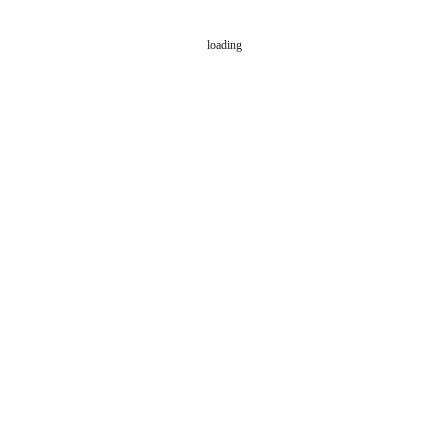
Stand
Bearbeitung
2017
Toni Stübi
loading