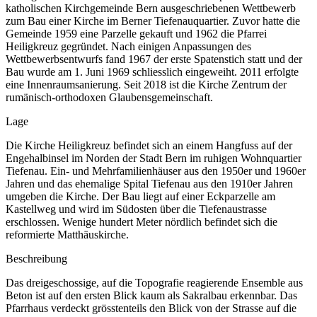
katholischen Kirchgemeinde Bern ausgeschriebenen Wettbewerb
zum Bau einer Kirche im Berner Tiefenauquartier. Zuvor hatte die
Gemeinde 1959 eine Parzelle gekauft und 1962 die Pfarrei
Heiligkreuz gegründet. Nach einigen Anpassungen des
Wettbewerbsentwurfs fand 1967 der erste Spatenstich statt und der
Bau wurde am 1. Juni 1969 schliesslich eingeweiht. 2011 erfolgte
eine Innenraumsanierung. Seit 2018 ist die Kirche Zentrum der
rumänisch-orthodoxen Glaubensgemeinschaft.
Lage
Die Kirche Heiligkreuz befindet sich an einem Hangfuss auf der
Engehalbinsel im Norden der Stadt Bern im ruhigen Wohnquartier
Tiefenau. Ein- und Mehrfamilienhäuser aus den 1950er und 1960er
Jahren und das ehemalige Spital Tiefenau aus den 1910er Jahren
umgeben die Kirche. Der Bau liegt auf einer Eckparzelle am
Kastellweg und wird im Südosten über die Tiefenaustrasse
erschlossen. Wenige hundert Meter nördlich befindet sich die
reformierte Matthäuskirche.
Beschreibung
Das dreigeschossige, auf die Topografie reagierende Ensemble aus
Beton ist auf den ersten Blick kaum als Sakralbau erkennbar. Das
Pfarrhaus verdeckt grösstenteils den Blick von der Strasse auf die