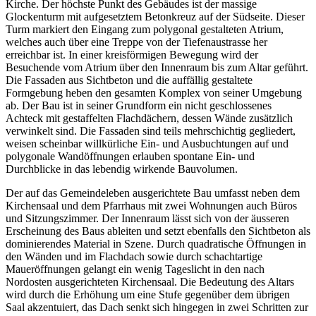
Kirche. Der höchste Punkt des Gebäudes ist der massige
Glockenturm mit aufgesetztem Betonkreuz auf der Südseite. Dieser
Turm markiert den Eingang zum polygonal gestalteten Atrium,
welches auch über eine Treppe von der Tiefenaustrasse her
erreichbar ist. In einer kreisförmigen Bewegung wird der
Besuchende vom Atrium über den Innenraum bis zum Altar geführt.
Die Fassaden aus Sichtbeton und die auffällig gestaltete
Formgebung heben den gesamten Komplex von seiner Umgebung
ab. Der Bau ist in seiner Grundform ein nicht geschlossenes
Achteck mit gestaffelten Flachdächern, dessen Wände zusätzlich
verwinkelt sind. Die Fassaden sind teils mehrschichtig gegliedert,
weisen scheinbar willkürliche Ein- und Ausbuchtungen auf und
polygonale Wandöffnungen erlauben spontane Ein- und
Durchblicke in das lebendig wirkende Bauvolumen.
Der auf das Gemeindeleben ausgerichtete Bau umfasst neben dem
Kirchensaal und dem Pfarrhaus mit zwei Wohnungen auch Büros
und Sitzungszimmer. Der Innenraum lässt sich von der äusseren
Erscheinung des Baus ableiten und setzt ebenfalls den Sichtbeton als
dominierendes Material in Szene. Durch quadratische Öffnungen in
den Wänden und im Flachdach sowie durch schachtartige
Maueröffnungen gelangt ein wenig Tageslicht in den nach
Nordosten ausgerichteten Kirchensaal. Die Bedeutung des Altars
wird durch die Erhöhung um eine Stufe gegenüber dem übrigen
Saal akzentuiert, das Dach senkt sich hingegen in zwei Schritten zur