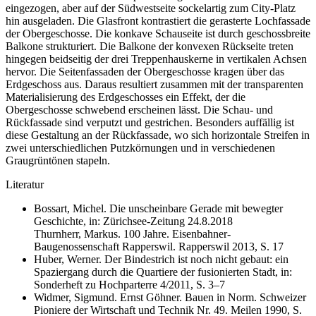
eingezogen, aber auf der Südwestseite sockelartig zum City-Platz
hin ausgeladen. Die Glasfront kontrastiert die gerasterte Lochfassade
der Obergeschosse. Die konkave Schauseite ist durch geschossbreite
Balkone strukturiert. Die Balkone der konvexen Rückseite treten
hingegen beidseitig der drei Treppenhauskerne in vertikalen Achsen
hervor. Die Seitenfassaden der Obergeschosse kragen über das
Erdgeschoss aus. Daraus resultiert zusammen mit der transparenten
Materialisierung des Erdgeschosses ein Effekt, der die
Obergeschosse schwebend erscheinen lässt. Die Schau- und
Rückfassade sind verputzt und gestrichen. Besonders auffällig ist
diese Gestaltung an der Rückfassade, wo sich horizontale Streifen in
zwei unterschiedlichen Putzkörnungen und in verschiedenen
Graugrüntönen stapeln.
Literatur
Bossart, Michel. Die unscheinbare Gerade mit bewegter
Geschichte, in: Zürichsee-Zeitung 24.8.2018
Thurnherr, Markus. 100 Jahre. Eisenbahner-
Baugenossenschaft Rapperswil. Rapperswil 2013, S. 17
Huber, Werner. Der Bindestrich ist noch nicht gebaut: ein
Spaziergang durch die Quartiere der fusionierten Stadt, in:
Sonderheft zu Hochparterre 4/2011, S. 3–7
Widmer, Sigmund. Ernst Göhner. Bauen in Norm. Schweizer
Pioniere der Wirtschaft und Technik Nr. 49. Meilen 1990, S.