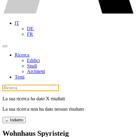
IT
DE
FR
Ricerca
Edifici
Studi
Architetti
Temi
La sua ricerca ha dato X risultati
La sua ricerca non ha dato nessun risultato
← Indietro
Wohnhaus Spyristeig