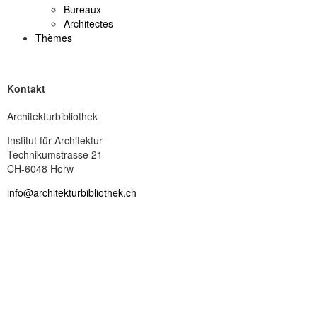
Bureaux
Architectes
Thèmes
Kontakt
Architekturbibliothek
Institut für Architektur
Technikumstrasse 21
CH-6048 Horw
info@architekturbibliothek.ch
Impressum
Déclaration de confidentialité
Droits d’auteur
Revue de presse