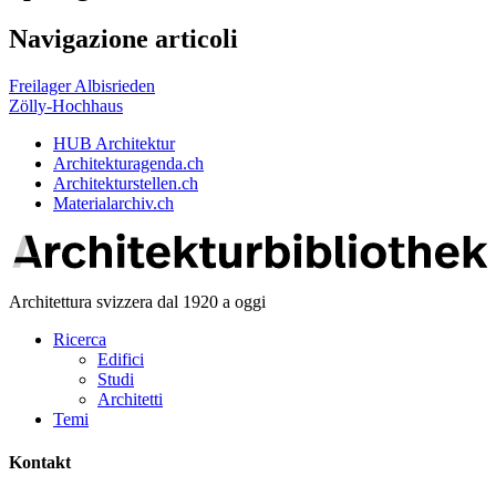
Navigazione articoli
Freilager Albisrieden
Zölly-Hochhaus
HUB Architektur
Architekturagenda.ch
Architekturstellen.ch
Materialarchiv.ch
Architettura svizzera dal 1920 a oggi
Ricerca
Edifici
Studi
Architetti
Temi
Kontakt