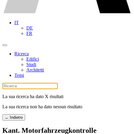
IT
DE
FR
Ricerca
Edifici
Studi
Architetti
Temi
La sua ricerca ha dato X risultati
La sua ricerca non ha dato nessun risultato
← Indietro
Kant. Motorfahrzeugkontrolle