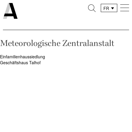
FR
DE
IT
Meteorologische Zentralanstalt
Navigation
Einfamilienhaussiedlung
Geschäftshaus Talhof
de
l’article