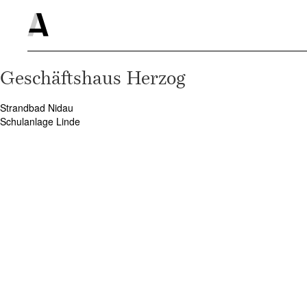
Geschäftshaus Herzog
Strandbad Nidau
Navigation
Schulanlage Linde
de
l’article