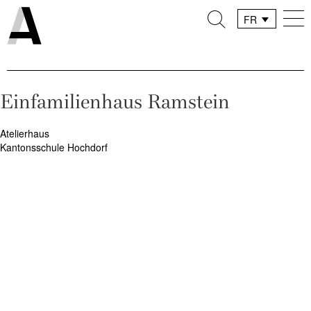
FR
DE
IT
Einfamilienhaus Ramstein
Navigation
Atelierhaus
Kantonsschule Hochdorf
de
l’article