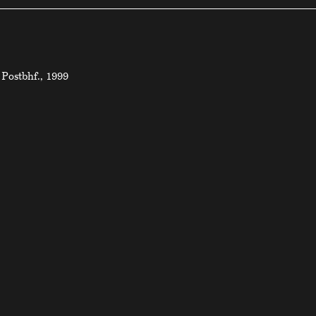
Postbhf., 1999
 suisse de 1920 à aujourd'hui
Impressum
Déclaration de confidentialité
hek
Droits d’auteur
ektur
Revue de presse
21