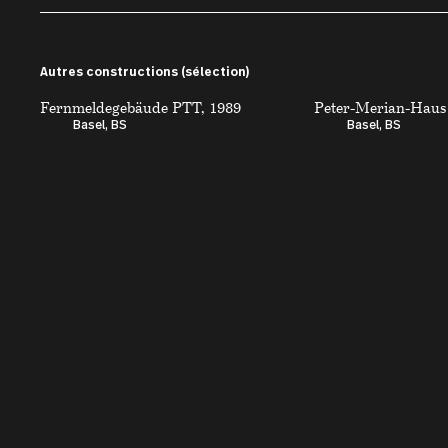
Autres constructions (sélection)
Fernmeldegebäude PTT, 1989
Peter-Merian-Haus 
Basel, BS
Basel, BS
Architecture
Kontakt
Recherche
Architekturbibliot
Bâtiments
Bureaux
Institut für Archit
Technikumstrasse 
Architectes