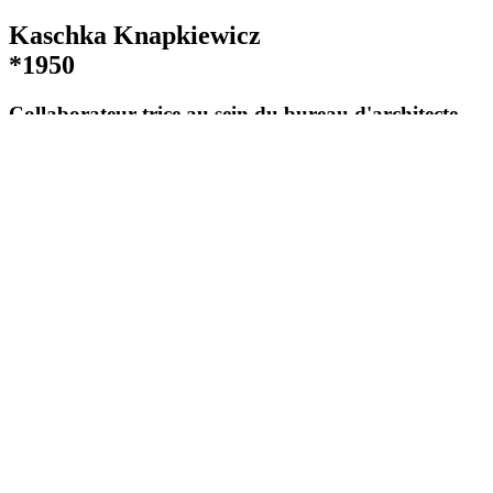
Kaschka Knapkiewicz
*1950
Collaborateur-trice au sein du bureau d'architecte
[Name des Büro hier einfügen]
Knapkiewicz & Fickert
Bauten
Perrondächer Zürich Hauptbahnhof, 1997
Zürich, ZH
Architecture suisse de 1920 à aujourd'hui