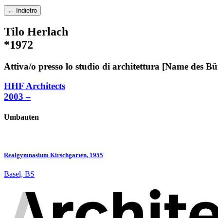
← Indietro
Tilo Herlach
*1972
Attiva/o presso lo studio di architettura [Name des Bü
HHF Architects
2003 –
Umbauten
Realgymnasium Kirschgarten, 1955
Basel, BS